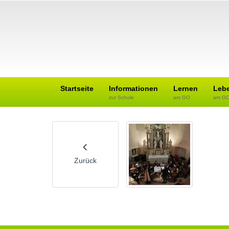
Startseite
Informationen
Lernen
Leb
zur Schule
am GO
am G
Zurück