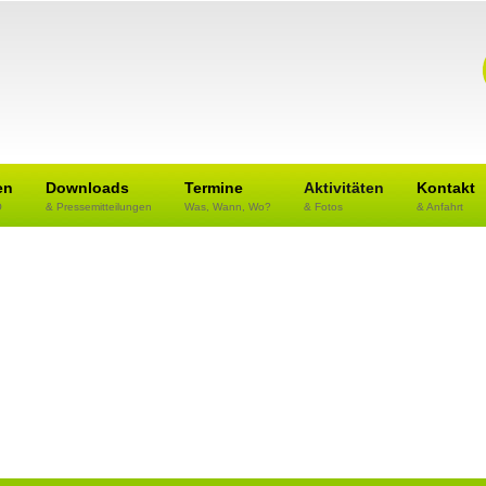
en
Downloads
Termine
Aktivitäten
Kontakt
O
& Pressemitteilungen
Was, Wann, Wo?
& Fotos
& Anfahrt