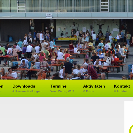
en
Downloads
Termine
Aktivitäten
Kontakt
O
& Pressemitteilungen
Was, Wann, Wo?
& Fotos
& Anfahrt