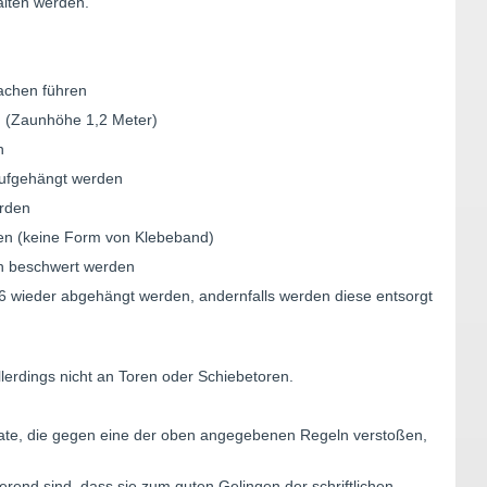
lten werden.
chen führen
(Zaunhöhe 1,2 Meter)
n
ufgehängt werden
rden
n (keine Form von Klebeband)
 beschwert werden
ieder abgehängt werden, andernfalls werden diese entsorgt
rdings nicht an Toren oder Schiebetoren.
akate, die gegen eine der oben angegebenen Regeln verstoßen,
ierend sind, dass sie zum guten Gelingen der schriftlichen