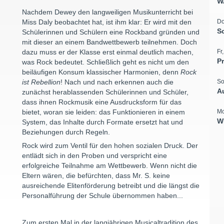
W
Nachdem Dewey den langweiligen Musikunterricht bei
Miss Daly beobachtet hat, ist ihm klar: Er wird mit den
Do
S
Schülerinnen und Schülern eine Rockband gründen und
mit dieser an einem Bandwettbewerb teilnehmen. Doch
dazu muss er der Klasse erst einmal deutlich machen,
Fr
P
was Rock bedeutet. Schließlich geht es nicht um den
beiläufigen Konsum klassischer Harmonien, denn
Rock
ist Rebellion
! Nach und nach erkennen auch die
So
A
zunächst herablassenden Schülerinnen und Schüler,
dass ihnen Rockmusik eine Ausdrucksform für das
bietet, woran sie leiden: das Funktionieren in einem
Mo
W
System, das Inhalte durch Formate ersetzt hat und
Beziehungen durch Regeln.
Rock wird zum Ventil für den hohen sozialen Druck. Der
entlädt sich in den Proben und verspricht eine
erfolgreiche Teilnahme am Wettbewerb. Wenn nicht die
Eltern wären, die befürchten, dass Mr. S. keine
ausreichende Elitenförderung betreibt und die längst die
Personalführung der Schule übernommen haben...
Zum ersten Mal in der langjährigen Musicaltradition des