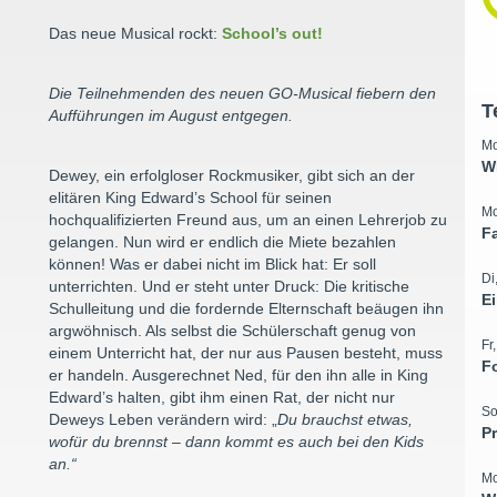
Das neue Musical rockt:
School’s out!
Die Teilnehmenden des neuen GO-Musical fiebern den
T
Aufführungen im August entgegen.
Mo
W
Dewey, ein erfolgloser Rockmusiker, gibt sich an der
elitären King Edward’s School für seinen
Mo
hochqualifizierten Freund aus, um an einen Lehrerjob zu
F
gelangen. Nun wird er endlich die Miete bezahlen
können! Was er dabei nicht im Blick hat: Er soll
Di
unterrichten. Und er steht unter Druck: Die kritische
E
Schulleitung und die fordernde Elternschaft beäugen ihn
argwöhnisch. Als selbst die Schülerschaft genug von
Fr
einem Unterricht hat, der nur aus Pausen besteht, muss
F
er handeln. Ausgerechnet Ned, für den ihn alle in King
Edward’s halten, gibt ihm einen Rat, der nicht nur
So
Deweys Leben verändern wird: „
Du brauchst etwas,
P
wofür du brennst – dann kommt es auch bei den Kids
an.“
Mo