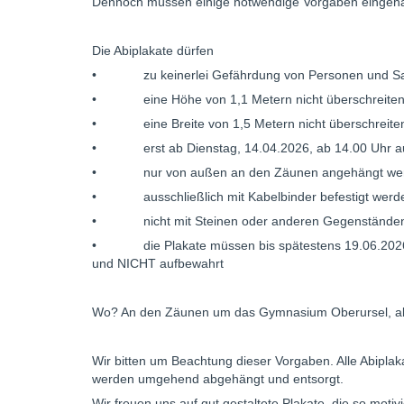
Dennoch müssen einige notwendige
Vorgaben eingeha
Die Abiplakate dürfen
• zu keinerlei Gefährdung von Personen und Sa
• eine Höhe von 1,1 Metern nicht überschreiten 
• eine Breite von 1,5 Metern nicht überschreite
• erst ab Dienstag, 14.04.2026, ab 14.00 Uhr a
• nur von außen an den Zäunen angehängt we
• ausschließlich mit Kabelbinder befestigt werde
• nicht mit Steinen oder anderen Gegenständen
• die Plakate müssen bis spätestens 19.06.2026 w
und NICHT aufbewahrt
Wo? An den Zäunen um das Gymnasium Oberursel, alle
Wir bitten um Beachtung dieser Vorgaben. Alle Abipl
werden umgehend abgehängt und entsorgt.
Wir freuen uns auf gut gestaltete Plakate, die so motiv