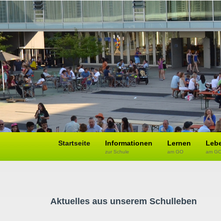
Startseite
Informationen
Lernen
Leb
zur Schule
am GO
am G
Aktuelles aus unserem Schulleben