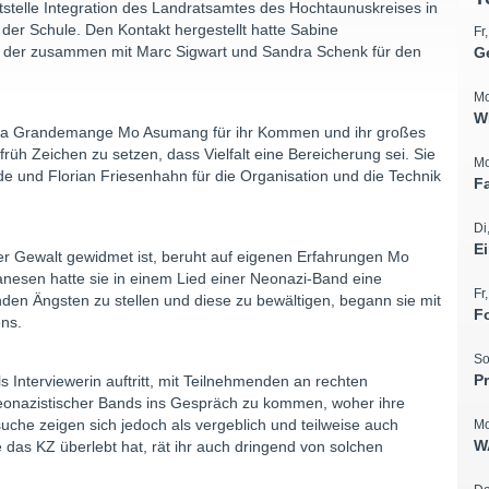
itstelle Integration des Landratsamtes des Hochtaunuskreises in
er Schule. Den Kontakt hergestellt hatte Sabine
Fr
, der zusammen mit Marc Sigwart und Sandra Schenk für den
G
Mo
W
ietta Grandemange Mo Asumang für ihr Kommen und ihr großes
rüh Zeichen zu setzen, dass Vielfalt eine Bereicherung sei. Sie
Mo
und Florian Friesenhahn für die Organisation und die Technik
F
Di
E
ter Gewalt gewidmet ist, beruht auf eigenen Erfahrungen Mo
nesen hatte sie in einem Lied einer Neonazi-Band eine
Fr
den Ängsten zu stellen und diese zu bewältigen, begann sie mit
F
ns.
So
P
ls Interviewerin auftritt, mit Teilnehmenden an rechten
onazistischer Bands ins Gespräch zu kommen, woher ihre
che zeigen sich jedoch als vergeblich und teilweise auch
Mo
W
 das KZ überlebt hat, rät ihr auch dringend von solchen