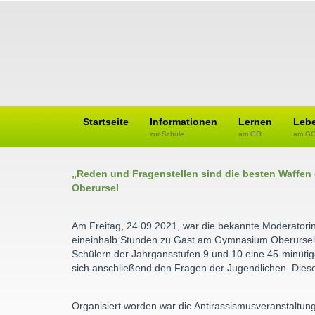
Startseite
Informationen
Lernen
Leb
zur Schule
am GO
am G
„Reden und Fragenstellen sind die besten Waff
Oberursel
Am Freitag, 24.09.2021, war die bekannte Moderatorin
eineinhalb Stunden zu Gast am Gymnasium Oberursel. 
Schülern der Jahrgansstufen 9 und 10 eine 45-minütige
sich anschließend den Fragen der Jugendlichen. Diese 
Organisiert worden war die Antirassismusveranstaltung