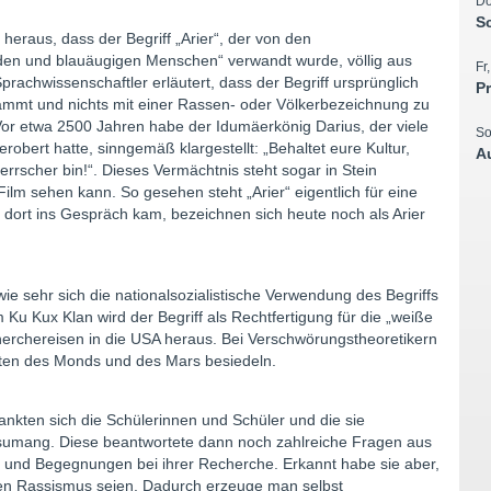
Do
S
heraus, dass der Begriff „Arier“, der von den
onden und blauäugigen Menschen“ verwandt wurde, völlig aus
Fr
achwissenschaftler erläutert, dass der Begriff ursprünglich
P
ammt und nichts mit einer Rassen- oder Völkerbezeichnung zu
. Vor etwa 2500 Jahren habe der Idumäerkönig Darius, der viele
So
obert hatte, sinngemäß klargestellt: „Behaltet eure Kultur,
A
errscher bin!“. Dieses Vermächtnis steht sogar in Stein
lm sehen kann. So gesehen steht „Arier“ eigentlich für eine
ort ins Gespräch kam, bezeichnen sich heute noch als Arier
wie sehr sich die nationalsozialistische Verwendung des Begriffs
u Kux Klan wird der Begriff als Rechtfertigung für die „weiße
rchereisen in die USA heraus. Bei Verschwörungstheoretikern
eiten des Monds und des Mars besiedeln.
kten sich die Schülerinnen und Schüler und die sie
Asumang. Diese beantwortete dann noch zahlreiche Fragen aus
n und Begegnungen bei ihrer Recherche. Erkannt habe sie aber,
en Rassismus seien. Dadurch erzeuge man selbst