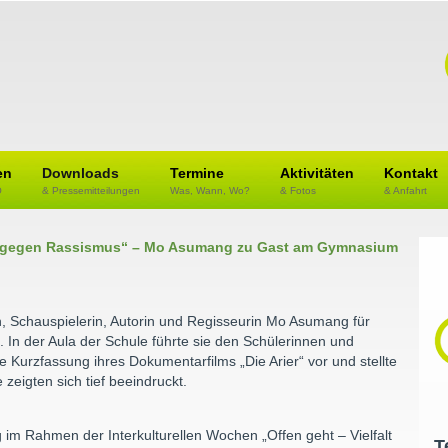
en
Downloads
Termine
Aktivitäten
Kontakt
O
& Pressemitteilungen
Was, Wann, Wo?
& Fotos
& Anfahrt
en gegen Rassismus“ – Mo Asumang zu Gast am Gymnasium
, Schauspielerin, Autorin und Regisseurin Mo Asumang für
In der Aula der Schule führte sie den Schülerinnen und
 Kurzfassung ihres Dokumentarfilms „Die Arier“ vor und stellte
zeigten sich tief beeindruckt.
 im Rahmen der Interkulturellen Wochen „Offen geht – Vielfalt
T