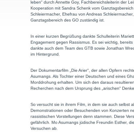
leben“ durch Annette Goy, Fachbereichsleiterin der Le
Kooperation mit Sandra Schenk vom Ganztagsbereich d
Schleiermacher, Ehefrau von Andreas Schleiermacher
Ganztagsbereich des GO zuständig ist.
In einer kurzen Begrüßung dankte Schulleiterin Mar
Engagement gegen Rassismus. Es sei wichtig, bereits f
dankte auch dem Team des GTB sowie Jonathan Wrede 
im Hintergrund.
Der Dokumentarfilm „Die Arier“, der allen Opfern rech
Asumangs. Als Tochter einer Deutschen und eines Gha
Morddrohung erhalten. Um sich den daraus resultieren
Recherchen nach dem Ursprung des „arischen“ Denke
So versucht sie in ihrem Film, in dem sie auch selbst a
Demonstrationen oder Besuchenden von Konzerten ne
rassistischen Vorstellungen denn stammen. Diese Versu
gefährlich. Mo Asumangs jüdische Freundin Esther, die
Versuchen ab.