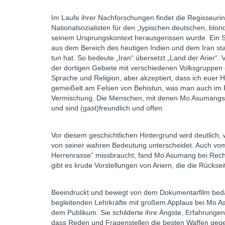
Im Laufe ihrer Nachforschungen findet die Regisseurin 
Nationalsozialisten für den „typischen deutschen, bl
seinem Ursprungskontext herausgerissen wurde. Ein Spr
aus dem Bereich des heutigen Indien und dem Iran st
tun hat. So bedeute „Iran“ übersetzt „Land der Arier“
der dortigen Gebiete mit verschiedenen Volksgruppen er
Sprache und Religion, aber akzeptiert, dass ich euer H
gemeißelt am Felsen von Behistun, was man auch im Fi
Vermischung. Die Menschen, mit denen Mo Asumangs d
und sind (gast)freundlich und offen.
Vor diesem geschichtlichen Hintergrund wird deutlich, 
von seiner wahren Bedeutung unterscheidet. Auch vom K
Herrenrasse“ missbraucht, fand Mo Asumang bei Reche
gibt es krude Vorstellungen von Ariern, die die Rücks
Beeindruckt und bewegt von dem Dokumentarfilm bedan
begleitenden Lehrkräfte mit großem Applaus bei Mo 
dem Publikum. Sie schilderte ihre Ängste, Erfahrunge
dass Reden und Fragenstellen die besten Waffen geg