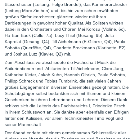
Blasorchester (Leitung: Helge Brendel), das Kammerorchester
(Leitung Marc Ziethen) und bis hin zum schon erwähnten
großen Sinfonieorchester, glänzten wieder mit ihren
Darbietungen in gewohnt hoher Qualität. Als Solisten wirkten
dabei in den Orchestern und Chören Mei Korosu (Violine, 6c),
Ha-Eun Baek (Cello, 7a), Lucy Thiel (Gesang, 9b), Julia
Kaprolat (Gesang, Q4), Till Aichelmann (E-Gitarre, Q4), Paula
Sobotta (Querflöte, Q4), Charlotte Brockmann (Klarinette, E2)
und Joshua Lutz (Klavier, Q2) mit.
Zum Abschluss verabschiedete die Fachschaft Musik die
Abiturientinnen und Abiturienten Till Aichelmann, Clara Jung,
Katharina Kiefer, Jakob Kuhn, Hannah Olbrich, Paula Sobotta,
Philipp Schreck und Tobias Tumbrink, die seit vielen Jahren
großes Engagement in diversen Ensembles gezeigt hatten. Die
Schulabgänger selbst bedankten sich mit Blumen und kleinen
Geschenken bei ihren Lehrerinnen und Lehrern. Diesem Dank
schloss sich die Leiterin des Fachbereichs I, Friederike Pitsch,
in ihrem Schlusswort an. Sie dankte aber ebenfalls den Eifrigen
hinter den Kulissen, vor allem Technikmeister Timo Vogt und
seiner Mannschaft.
Der Abend endete mit einem gemeinsamen Schlussstück aller