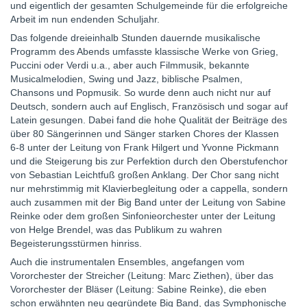
und eigentlich der gesamten Schulgemeinde für die erfolgreiche
Arbeit im nun endenden Schuljahr.
Das folgende dreieinhalb Stunden dauernde musikalische
Programm des Abends umfasste klassische Werke von Grieg,
Puccini oder Verdi u.a., aber auch Filmmusik, bekannte
Musicalmelodien, Swing und Jazz, biblische Psalmen,
Chansons und Popmusik. So wurde denn auch nicht nur auf
Deutsch, sondern auch auf Englisch, Französisch und sogar auf
Latein gesungen. Dabei fand die hohe Qualität der Beiträge des
über 80 Sängerinnen und Sänger starken Chores der Klassen
6-8 unter der Leitung von Frank Hilgert und Yvonne Pickmann
und die Steigerung bis zur Perfektion durch den Oberstufenchor
von Sebastian Leichtfuß großen Anklang. Der Chor sang nicht
nur mehrstimmig mit Klavierbegleitung oder a cappella, sondern
auch zusammen mit der Big Band unter der Leitung von Sabine
Reinke oder dem großen Sinfonieorchester unter der Leitung
von Helge Brendel, was das Publikum zu wahren
Begeisterungsstürmen hinriss.
Auch die instrumentalen Ensembles, angefangen vom
Vororchester der Streicher (Leitung: Marc Ziethen), über das
Vororchester der Bläser (Leitung: Sabine Reinke), die eben
schon erwähnten neu gegründete Big Band, das Symphonische