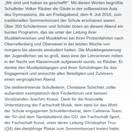
„Wir sind und haben es geschafft!“. Mit diesen Worten begrüßte
Schulleiter Volker Räuber die Gäste in der vollbesetzten Aula
des Gymnasiums, die am Freitagabend, dem 8. Juli 2016, zum
traditionellen Sommerkonzert der Schule erschienen waren.
Über 300 Schülerinnen und Schüler boten an diesem Abend ein
buntes Programm, das sie unter der Leitung ihrer
Musiklehrerinnen und Musiklehrer bei ihren Probenfahrten nach
Oberreifenberg und Oberwesel in der letzten Woche von
morgens bis abends einstudiert hatten. Die Musikbegeisterung
der Jugendlichen sei so groß, dass eine der Lehrerinnen mitten
in der Nacht von Klaviermusik aufgeweckt wurde, so Räuber. Er
dankte den Musikpädagogen und ihren Schützlingen für das
Engagement und wünschte allen Beteiligten und Zuhörern
einen vergnüglichen Abend.
Die stellvertretende Schulleiterin, Christiane Schichtel, zollte
außerdem exemplarisch dem Förderforum und seinem
Vorsitzenden Joachim Knaus Dank für die finanzielle
Unterstützung der Fachschaft Musik, dem stets für das Wohl
der Schule engagierten Schulelternbeirat, dem Cafeteria-Team,
der SV und dem Sanitätsdienst des GO, der Fachschaft Sport,
der Fachschaft Kunst, unter deren Leitung Christopher Trux
(Q4) das diesjährige Plakat zum Sommerkonzert kreiert hatte,