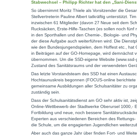
Stabwechsel – Philipp Richter hat den „Sani-Dienst
So übernimmt Moritz Thiele als Vorsitzender die Gesa
Stellvertreterin Pauline Albert tatkräftig unterstützt.
inzwischen 61 Mitglieder (davon 27 Neue seit dem Schu
Rucksäcken, Erste-Hilfe-Taschen (es sollen noch fünf 
in den Sporthallen und den Chemie-, Biologie- und Phy
der diese Aufgabe auch weiterführen wird. Die Dienstpl
wie den Bundesjungendspielen, dem Hoffest etc., hat Car
in Beiträgen auf der GO-Homepage, wird demnächst 
übernommen. Um die SSD-eigene Website (www.ssd-go.
Zustand des Sanitätsraums und der verwendeten Gerä
Das letzte Vorstandsteam des SSD hat einen Austausc
Hochtaunuskreis begonnen (FOCUS-online berichtete dar
gemeinsame Ausbildungen aller Schulsanitäter zu orga
zuständig sein.
Dass der Schulsanitätsdienst am GO sehr aktiv ist, zei
Online-Wettbewerb der Stadtwerke Oberursel 1000,- Eu
Fortbildung und neue, noch bessere Sanitätsrucksäcke 
Experten aus verschiedenen Bereichen des Rettungs- 
die Schule, um die engagierten Jugendlichen weiterzubi
Aber auch das ganze Jahr über finden Fort- und Wei