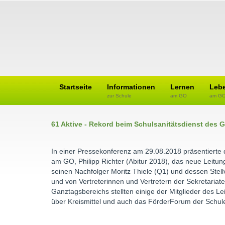
Startseite
Informationen
Lernen
Leb
zur Schule
am GO
am G
61 Aktive - Rekord beim Schulsanitätsdienst des
In einer Pressekonferenz am 29.08.2018 präsentierte 
am GO, Philipp Richter (Abitur 2018), das neue Leitun
seinen Nachfolger Moritz Thiele (Q1) und dessen Stellv
und von Vertreterinnen und Vertretern der Sekretariat
Ganztagsbereichs stellten einige der Mitglieder des L
über Kreismittel und auch das FörderForum der Schule 