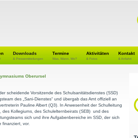
en
Downloads
Termine
Aktivitäten
Kontakt
O
& Pressemitteilungen
Was, Wann, Wo?
& Fotos
& Anfahrt
 Gymnasiums Oberursel
der scheidende Vorsitzende des Schulsanitätsdienstes (SSD)
gsteam des „Sani-Dienstes“ und übergab das Amt offiziell an
ertreterin Pauline Albert (Q3). In Anwesenheit der Schulleitung
e, des Kollegiums, des Schulelternbeirats (SEB) und des
eitungsteams sich und ihre Aufgabenbereiche im SSD, der sich
finanziert, vor.
T