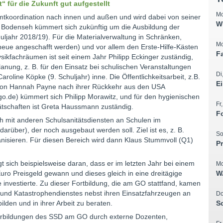
“ für die Zukunft gut aufgestellt
Mo
mtkoordination nach innen und außen und wird dabei von seiner
W
 Tim Bodenseh kümmert sich zukünftig um die Ausbildung der
ljahr 2018/19). Für die Materialverwaltung in Schränken,
Mo
neue angeschafft werden) und vor allem den Erste-Hilfe-Kästen
F
sikfachräumen ist seit einem Jahr Philipp Eckinger zuständig,
anung, z. B. für den Einsatz bei schulischen Veranstaltungen
Di
oline Köpke (9. Schuljahr) inne. Die Öffentlichkeitsarbeit, z.B.
E
von Hannah Payne nach ihrer Rückkehr aus den USA
de) kümmert sich Philipp Morawitz, und für den hygienischen
Fr
tschaften ist Greta Haussmann zuständig.
F
h mit anderen Schulsanitätsdiensten an Schulen im
über), der noch ausgebaut werden soll. Ziel ist es, z. B.
So
nisieren. Für diesen Bereich wird dann Klaus Stummvoll (Q1)
P
gt sich beispielsweise daran, dass er im letzten Jahr bei einem
Mo
ro Preisgeld gewann und dieses gleich in eine dreitägige
W
investierte. Zu dieser Fortbildung, die am GO stattfand, kamen
und Katastrophendienstes nebst ihren Einsatzfahrzeugen an
Do
lden und in ihrer Arbeit zu beraten.
S
terbildungen des SSD am GO durch externe Dozenten,