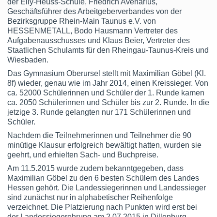
der Elly-Heuss-Schule, Friedrich Avenarius,
Geschäftsführer des Arbeitgeberverbandes von der
Bezirksgruppe Rhein-Main Taunus e.V. von
HESSENMETALL,
Bodo Hausmann Vertreter des
Aufgabenausschusses und Klaus Beier, Vertreter des
Staatlichen Schulamts für den Rheingau-Taunus-Kreis und
Wiesbaden.
Das Gymnasium Oberursel stellt mit Maximilian Göbel (Kl.
8f) wieder, genau wie im Jahr 2014, einen Kreissieger. Von
ca. 52000 Schülerinnen und Schüler der 1. Runde kamen
ca. 2050 Schülerinnen und Schüler bis zur 2. Runde. In die
jetzige 3. Runde gelangten nur 171 Schülerinnen und
Schüler.
Nachdem die Teilnehmerinnen und Teilnehmer die 90
minütige Klausur erfolgreich bewältigt hatten, wurden sie
geehrt, und erhielten Sach- und Buchpreise.
Am 11.5.2015 wurde zudem bekanntgegeben, dass
Maximilian Göbel zu den 6 besten Schülern des Landes
Hessen gehört.
Die Landessiegerinnen und Landessieger
sind zunächst nur in alphabetischer Reihenfolge
verzeichnet. Die Platzierung nach Punkten wird erst bei
der Landessiegerehrung am 2.07.2015 in Dillenburg