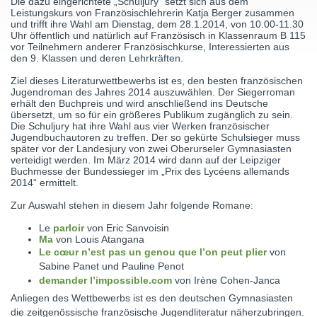
Die dazu eingerichtete „Schuljury“ setzt sich aus dem
Leistungskurs von Französischlehrerin Katja Berger zusammen
und trifft ihre Wahl am Dienstag, dem 28.1.2014, von 10.00-11.30
Uhr öffentlich und natürlich auf Französisch in Klassenraum B 115
vor Teilnehmern anderer Französischkurse, Interessierten aus
den 9. Klassen und deren Lehrkräften.
Ziel dieses Literaturwettbewerbs ist es, den besten französischen
Jugendroman des Jahres 2014 auszuwählen. Der Siegerroman
erhält den Buchpreis und wird anschließend ins Deutsche
übersetzt, um so für ein größeres Publikum zugänglich zu sein.
Die Schuljury hat ihre Wahl aus vier Werken französischer
Jugendbuchautoren zu treffen. Der so gekürte Schulsieger muss
später vor der Landesjury von zwei Oberurseler Gymnasiasten
verteidigt werden. Im März 2014 wird dann auf der Leipziger
Buchmesse der Bundessieger im „Prix des Lycéens allemands
2014“ ermittelt.
Zur Auswahl stehen in diesem Jahr folgende Romane:
Le
parloir
von Eric Sanvoisin
Ma
von Louis Atangana
Le cœur n’est pas un genou que l’on peut plier
von
Sabine Panet und Pauline Penot
demander l’impossible.com
von Irène Cohen-Janca
Anliegen des Wettbewerbs ist es den deutschen Gymnasiasten
die zeitgenössische französische Jugendliteratur näherzubringen.