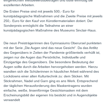
eingereichten Wettbewerbsbeiträgen und lobte einmütig die
exzellenten Arbeiten.
Die Ersten Preise sind mit jeweils 500,- Euro für
kunstpädagogische Maßnahmen und die Zweite Preise mit jeweils
250,- Euro für den Kauf von Künstlermaterialien dotiert. Der
Sonderpreis ermöglicht die Teilnahme an einer
kunstpädagogischen Maßnahme des Museums Sinclair-Haus.
Die neun Preisträgerinnen des Gymnasiums Oberursel punkteten
mit der Serie „Die Augen sind das neue Gesicht“. Da das Antlitz
des Gegenübers in Zeiten der Pandemie größtenteils verhüllt ist,
zeigen nur die Augen das Persönliche, Individuelle und
Einzigartige des Gegenübers. Die besondere Bedeutung der
Augen sollte durch die Arbeiten hervorgehoben werden. Hierzu
wandten sich die Schülerinnen in häuslicher Arbeit während des
Lockdowns einer alten Kulturtechnik zu: dem Sticken. Mit
Stickrahmen, Nadel und Garn ging es ans Werk. Entsprechend
der täglichen Herausforderung des Maskentragens wurden
einfache, weiße, linsenförmige Gesichtsmasken mit dem
Erscheinungsbild der eigenen Iris bestickt und in Augenobjekte
verwandelt