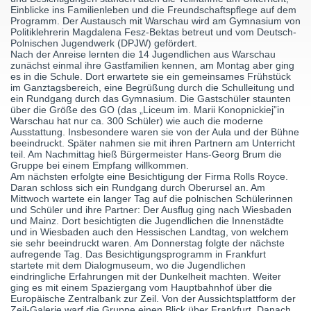
Einblicke ins Familienleben und die Freundschaftspflege auf dem
Programm. Der Austausch mit Warschau wird am Gymnasium von
Politiklehrerin Magdalena Fesz-Bektas betreut und vom Deutsch-
Polnischen Jugendwerk (DPJW) gefördert.
Nach der Anreise lernten die 14 Jugendlichen aus Warschau
zunächst einmal ihre Gastfamilien kennen, am Montag aber ging
es in die Schule. Dort erwartete sie ein gemeinsames Frühstück
im Ganztagsbereich, eine Begrüßung durch die Schulleitung und
ein Rundgang durch das Gymnasium. Die Gastschüler staunten
über die Größe des GO (das „Liceum im. Marii Konopnickiej”in
Warschau hat nur ca. 300 Schüler) wie auch die moderne
Ausstattung. Insbesondere waren sie von der Aula und der Bühne
beeindruckt. Später nahmen sie mit ihren Partnern am Unterricht
teil. Am Nachmittag hieß Bürgermeister Hans-Georg Brum die
Gruppe bei einem Empfang willkommen.
Am nächsten erfolgte eine Besichtigung der Firma Rolls Royce.
Daran schloss sich ein Rundgang durch Oberursel an. Am
Mittwoch wartete ein langer Tag auf die polnischen Schülerinnen
und Schüler und ihre Partner: Der Ausflug ging nach Wiesbaden
und Mainz. Dort besichtigten die Jugendlichen die Innenstädte
und in Wiesbaden auch den Hessischen Landtag, von welchem
sie sehr beeindruckt waren. Am Donnerstag folgte der nächste
aufregende Tag. Das Besichtigungsprogramm in Frankfurt
startete mit dem Dialogmuseum, wo die Jugendlichen
eindringliche Erfahrungen mit der Dunkelheit machten. Weiter
ging es mit einem Spaziergang vom Hauptbahnhof über die
Europäische Zentralbank zur Zeil. Von der Aussichtsplattform der
Zeil-Galerie warf die Gruppe einen Blick über Frankfurt. Danach