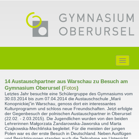
Toggle
navigati
14 Austauschpartner aus Warschau zu Besuch am
Gymnasium Oberursel (
Fotos
)
Letztes Jahr besuchte eine Schülergruppe des Gymnasiums vom
30.03.2014 bis zum 07.04.2014 die Austauschschule „Marii
Konopnickiej”in Warschau, genoss dort ein interessantes
Kulturprogramm und schloss neue Freundschaften. Jetzt erfolgte
der Gegenbesuch der polnischen Austauschpartner in Oberursel
(22.02. - 2.03.2015). Die Jugendlichen wurden von den beiden
Lehrerinnen Małgorzata Żandarowska-Jaworska und Marta
Czajkowska-Mechlińska begleitet. Für die meisten der jungen
Polen war es der erste Besuch in Deutschland. Neben Ausflügen
und Besichtigungen standen auch die Teilnahme am Unterricht,