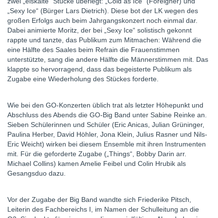
zwei „eiskalte“ Stücke überlegt: „Cold as Ice“ (Foreigner) und
„Sexy Ice“ (Bürger Lars Dietrich). Diese bot der LK wegen des
großen Erfolgs auch beim Jahrgangskonzert noch einmal dar.
Dabei animierte Moritz, der bei „Sexy Ice“ solistisch gekonnt
rappte und tanzte, das Publikum zum Mitmachen: Während die
eine Hälfte des Saales beim Refrain die Frauenstimmen
unterstützte, sang die andere Hälfte die Männerstimmen mit. Das
klappte so hervorragend, dass das begeisterte Publikum als
Zugabe eine Wiederholung des Stückes forderte.
Wie bei den GO-Konzerten üblich trat als letzter Höhepunkt und
Abschluss des Abends die GO-Big Band unter Sabine Reinke an.
Sieben Schülerinnen und Schüler (Eric Anicas, Julian Grüninger,
Paulina Herber, David Höhler, Jona Klein, Julius Rasner und Nils-
Eric Weicht) wirken bei diesem Ensemble mit ihren Instrumenten
mit. Für die geforderte Zugabe („Things“, Bobby Darin arr.
Michael Collins) kamen Amelie Feibel und Colin Hrubik als
Gesangsduo dazu.
Vor der Zugabe der Big Band wandte sich Friederike Pitsch,
Leiterin des Fachbereichs I, im Namen der Schulleitung an die