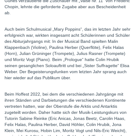
Günes verzauberte die Zuschauer mit „Valse Nr. 11“ von Frederic
Chopin, lehnte die geforderte Zugabe aber aus Bescheidenheit
ab.
Auch beim Schulmusical „Mary Poppins“, das im letzten Jahr sehr
erfolgreich war, wirkten insgesamt acht Schülerinnen und Schüler
des Abiturjahrgangs mit: In der Musical Band spielten Malin
Klappenbach (Violine), Paulina Herber (Querflöte), Felix Halas
(Horn), Julian Grüninger (Trompete), Julius Rasner (Trompete)
und Moritz Vogt (Piano). Beim „Prologue“ hatte Colin Hrubik
seinen gesanglichen Soloauftritt und bei „Sister Suffragette“ Elisa
Weber. Der Begeisterungsfunken vom letzten Jahr sprang auch
hier wieder auf das Publikum über.
Beim Hoffest 2022, bei dem die verschiedenen Jahrgänge mit
ihren Ständen und Darbietungen die verschiedenen Kontinente
vertreten hatten, war der Oberstufe die Arktis und Antarktis
zugeteilt worden. Daher hatte sich der Musik-Leistungskurs von
Tutorin Sabine Reinke (Eric Anicas, Jonas Beetz, Carolin Haas,
Felix Halas, Paulina Herber, David Höhler, Colin Hrubik, Jona
Klein, Mei Kurosu, Hobin Lim, Moritz Vogt und Nils-Eric Weicht),