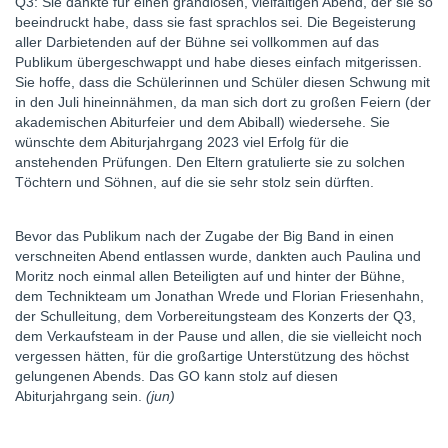
Q3: Sie dankte für einen grandiosen, vielfältigen Abend, der sie so
beeindruckt habe, dass sie fast sprachlos sei. Die Begeisterung
aller Darbietenden auf der Bühne sei vollkommen auf das
Publikum übergeschwappt und habe dieses einfach mitgerissen.
Sie hoffe, dass die Schülerinnen und Schüler diesen Schwung mit
in den Juli hineinnähmen, da man sich dort zu großen Feiern (der
akademischen Abiturfeier und dem Abiball) wiedersehe. Sie
wünschte dem Abiturjahrgang 2023 viel Erfolg für die
anstehenden Prüfungen. Den Eltern gratulierte sie zu solchen
Töchtern und Söhnen, auf die sie sehr stolz sein dürften.
Bevor das Publikum nach der Zugabe der Big Band in einen
verschneiten Abend entlassen wurde, dankten auch Paulina und
Moritz noch einmal allen Beteiligten auf und hinter der Bühne,
dem Technikteam um Jonathan Wrede und Florian Friesenhahn,
der Schulleitung, dem Vorbereitungsteam des Konzerts der Q3,
dem Verkaufsteam in der Pause und allen, die sie vielleicht noch
vergessen hätten, für die großartige Unterstützung des höchst
gelungenen Abends. Das GO kann stolz auf diesen
Abiturjahrgang sein.
(jun)