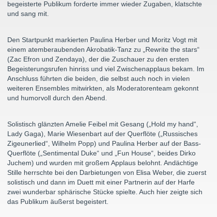
begeisterte Publikum forderte immer wieder Zugaben, klatschte
und sang mit.
Den Startpunkt markierten Paulina Herber und Moritz Vogt mit
einem atemberaubenden Akrobatik-Tanz zu „Rewrite the stars“
(Zac Efron und Zendaya), der die Zuschauer zu den ersten
Begeisterungsrufen hinriss und viel Zwischenapplaus bekam. Im
Anschluss führten die beiden, die selbst auch noch in vielen
weiteren Ensembles mitwirkten, als Moderatorenteam gekonnt
und humorvoll durch den Abend.
Solistisch glänzten Amelie Feibel mit Gesang („Hold my hand“,
Lady Gaga), Marie Wiesenbart auf der Querflöte („Russisches
Zigeunerlied“, Wilhelm Popp) und Paulina Herber auf der Bass-
Querflöte („Sentimental Duke“ und „Fun House“, beides Dirko
Juchem) und wurden mit großem Applaus belohnt. Andächtige
Stille herrschte bei den Darbietungen von Elisa Weber, die zuerst
solistisch und dann im Duett mit einer Partnerin auf der Harfe
zwei wunderbar sphärische Stücke spielte. Auch hier zeigte sich
das Publikum äußerst begeistert.