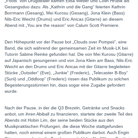
„Fools“ von Drugdealer kamen Elisa Weber und Colin Hrubik als
Gesangsduo dazu. Als „Kathrin und die Gang“ feierten Kathrin
Borrmann (Gesang), Mei Kurosu (Gesang), Jona Klein (Bass)
Nils-Eric Weicht (Drums) und Eric Anicas (Gitarre) an diesem
Abend mit „You are the reason“ von Calum Scott Premiere.
Den Höhepunkt vor der Pause bot „Clouds over Pompeii“, eine
Band, die sich während der gemeinsamen Zeit im Musik-LK bei
Tutorin Sabine Reinke gefunden hat. Die von Mei Kurosu (Gitarre)
auf Japanisch gesungenen und von Jona Klein am Bass, Nils-Eric
Weicht an den Drums und Eric Anicas mit der Gitarre begleiteten
Stücke „Outsider“ (Eve), „Junkie“ (Frederic), „Telecaster B-Boy“
(Surii) und „Oddloop“ (Frederic) rissen das Publikum zu solchen
Begeisterungsstürmen hin, dass sogar eine Zugabe gefordert
wurde.
Nach der Pause, in der die Q3 Brezeln, Getränke und Snacks
anbot, um ihren Abiball zu finanzieren, startete der zweite Teil des
Abends mit Hobin Lim, der seine beiden Stücke aus den
Musikpraktischen Prüfungen, die diese Woche stattgefunden
hatten, noch einmal einem großen Publikum darbot. Auch Engin