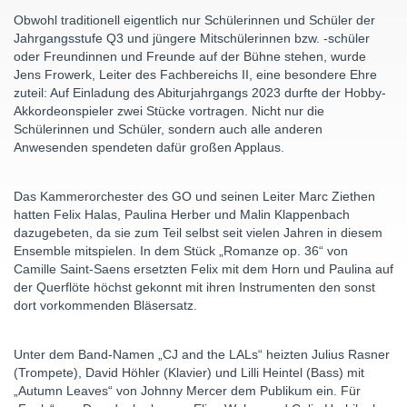
Obwohl traditionell eigentlich nur Schülerinnen und Schüler der
Jahrgangsstufe Q3 und jüngere Mitschülerinnen bzw. -schüler
oder Freundinnen und Freunde auf der Bühne stehen, wurde
Jens Frowerk, Leiter des Fachbereichs II, eine besondere Ehre
zuteil: Auf Einladung des Abiturjahrgangs 2023 durfte der Hobby-
Akkordeonspieler zwei Stücke vortragen. Nicht nur die
Schülerinnen und Schüler, sondern auch alle anderen
Anwesenden spendeten dafür großen Applaus.
Das Kammerorchester des GO und seinen Leiter Marc Ziethen
hatten Felix Halas, Paulina Herber und Malin Klappenbach
dazugebeten, da sie zum Teil selbst seit vielen Jahren in diesem
Ensemble mitspielen. In dem Stück „Romanze op. 36“ von
Camille Saint-Saens ersetzten Felix mit dem Horn und Paulina auf
der Querflöte höchst gekonnt mit ihren Instrumenten den sonst
dort vorkommenden Bläsersatz.
Unter dem Band-Namen „CJ and the LALs“ heizten Julius Rasner
(Trompete), David Höhler (Klavier) und Lilli Heintel (Bass) mit
„Autumn Leaves“ von Johnny Mercer dem Publikum ein. Für