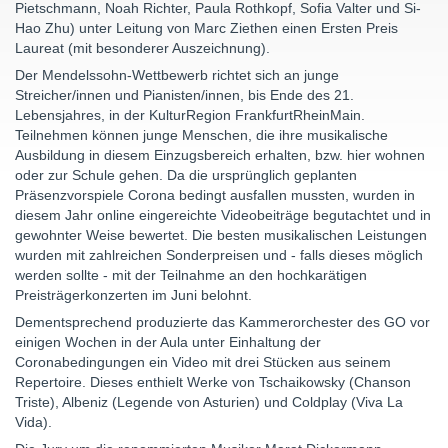
Pietschmann, Noah Richter, Paula Rothkopf, Sofia Valter und Si-
Hao Zhu) unter Leitung von Marc Ziethen einen Ersten Preis
Laureat (mit besonderer Auszeichnung).
Der Mendelssohn-Wettbewerb richtet sich an junge
Streicher/innen und Pianisten/innen, bis Ende des 21.
Lebensjahres, in der KulturRegion FrankfurtRheinMain.
Teilnehmen können junge Menschen, die ihre musikalische
Ausbildung in diesem Einzugsbereich erhalten, bzw. hier wohnen
oder zur Schule gehen. Da die ursprünglich geplanten
Präsenzvorspiele Corona bedingt ausfallen mussten, wurden in
diesem Jahr online eingereichte Videobeiträge begutachtet und in
gewohnter Weise bewertet. Die besten musikalischen Leistungen
wurden mit zahlreichen Sonderpreisen und - falls dieses möglich
werden sollte - mit der Teilnahme an den hochkarätigen
Preisträgerkonzerten im Juni belohnt.
Dementsprechend produzierte das Kammerorchester des GO vor
einigen Wochen in der Aula unter Einhaltung der
Coronabedingungen ein Video mit drei Stücken aus seinem
Repertoire. Dieses enthielt Werke von Tschaikowsky (Chanson
Triste), Albeniz (Legende von Asturien) und Coldplay (Viva La
Vida).