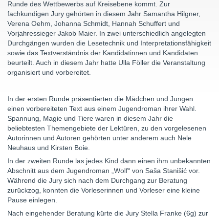
Runde des Wettbewerbs auf Kreisebene kommt. Zur
fachkundigen Jury gehörten in diesem Jahr Samantha Hilgner,
Verena Oehm, Johanna Schmidt, Hannah Schuffert und
Vorjahressieger Jakob Maier. In zwei unterschiedlich angelegten
Durchgängen wurden die Lesetechnik und Interpretationsfähigkeit
sowie das Textverständnis der Kandidatinnen und Kandidaten
beurteilt. Auch in diesem Jahr hatte Ulla Föller die Veranstaltung
organisiert und vorbereitet.
In der ersten Runde präsentierten die Mädchen und Jungen
einen vorbereiteten Text aus einem Jugendroman ihrer Wahl.
Spannung, Magie und Tiere waren in diesem Jahr die
beliebtesten Themengebiete der Lektüren, zu den vorgelesenen
Autorinnen und Autoren gehörten unter anderem auch Nele
Neuhaus und Kirsten Boie.
In der zweiten Runde las jedes Kind dann einen ihm unbekannten
Abschnitt aus dem Jugendroman „Wolf“ von Saša Stanišić vor.
Während die Jury sich nach dem Durchgang zur Beratung
zurückzog, konnten die Vorleserinnen und Vorleser eine kleine
Pause einlegen.
Nach eingehender Beratung kürte die Jury Stella Franke (6g) zur