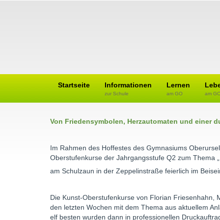
Startseite
Informationen
Lernen
Leb
zur Schule
am GO
am G
Von Friedensymbolen, Herzautomaten und einer 
Im Rahmen des Hoffestes des Gymnasiums Oberursel 
Oberstufenkurse der Jahrgangsstufe Q2 zum Thema „
am Schulzaun in der Zeppelinstraße feierlich im Beisei
Die Kunst-Oberstufenkurse von Florian Friesenhahn, M
den letzten Wochen mit dem Thema aus aktuellem Anlas
elf besten wurden dann in professionellen Druckauftr