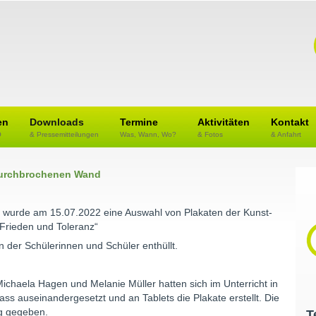
en
Downloads
Termine
Aktivitäten
Kontakt
O
& Pressemitteilungen
Was, Wann, Wo?
& Fotos
& Anfahrt
durchbrochenen Wand
wurde am 15.07.2022 eine Auswahl von Plakaten der Kunst-
Frieden und Toleranz“
n der Schülerinnen und Schüler enthüllt.
ichaela Hagen und Melanie Müller hatten sich im Unterricht in
s auseinandergesetzt und an Tablets die Plakate erstellt. Die
ag gegeben.
T