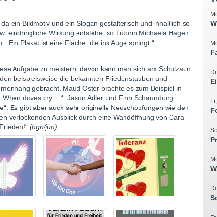
Mo
da ein Bildmotiv und ein Slogan gestalterisch und inhaltlich so
W
w. eindringliche Wirkung entstehe, so Tutorin Michaela Hagen.
 „Ein Plakat ist eine Fläche, die ins Auge springt.“
Mo
F
diese Aufgabe zu meistern, davon kann man sich am Schulzaun
Di
rden beispielsweise die bekannten Friedenstauben und
E
mmenhang gebracht. Maud Oster brachte es zum Beispiel in
e „When doves cry …“. Jason Adler und Finn Schaumburg
Fr
ace“. Es gibt aber auch sehr originelle Neuschöpfungen wie den
F
 den verlockenden Ausblick durch eine Wandöffnung von Cara
 Frieden!“
(hgn/jun)
So
P
Mo
W
Do
S