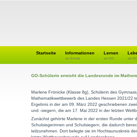
Startseite
Informationen
Lernen
Leb
zur Schule
am GO
am G
GO-Schülerin erreicht die Landesrunde im Mathe
Marlene Frönicke (Klasse 8g), Schülerin des Gymnasi
Mathematikwettbewerb des Landes Hessen 2021/22 teil
Ergebnis in der am 09. März 2022 geschriebenen zwei
und -siegern, die am 17. Mai 2022 in der letzten We
Zunächst gehörte Marlene in der ersten Runde unter
Schulsiegerinnen und Schulsiegern, die dadurch berec
teilzunehmen. Dort belegte sie im Hochtaunuskreis den s