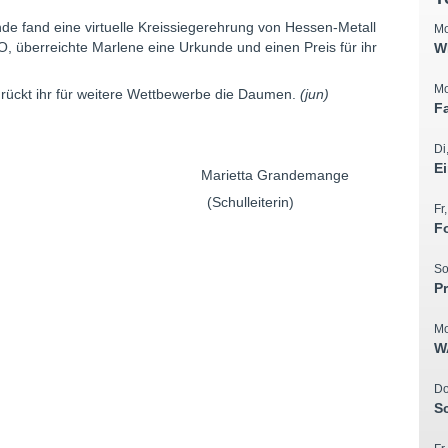
nde fand eine virtuelle Kreissiegerehrung von Hessen-Metall
Mo
O, überreichte Marlene eine Urkunde und einen Preis für ihr
W
Mo
drückt ihr für weitere Wettbewerbe die Daumen.
(jun)
F
Di
E
rietta Grandemange
 (Schulleiterin)
Fr
F
So
P
Mo
W
Do
S