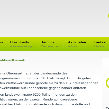
en
Downloads
Termine
Aktivitäten
Kontakt
O
& Pressemitteilungen
Was, Wann, Wo?
& Fotos
& Anfahrt
matikwettbewerb
ums Oberursel, hat an der Landesrunde des
genommen und dort den 38. Platz belegt. Durch ihr gutes
ten Wettbewerbsrunde gehörte sie zu den 167 Kreissiegerinnen
ttbewerbsrunde auf Landesebene gegeneinander antraten.
 den landesweit knapp 5200 Teilnehmenden zu den
htigt waren, an der zweiten Runde auf Kreisebene
iebten Platz und qualifizierte sich damit für die dritte und
T