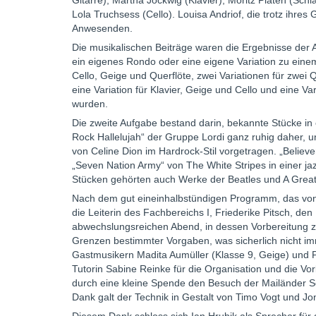
Gitarre), Martha Jockwig (Klavier), Moritz Platen (Schl
Lola Truchsess (Cello). Louisa Andriof, die trotz ihres
Anwesenden.
Die musikalischen Beiträge waren die Ergebnisse der 
ein eigenes Rondo oder eine eigene Variation zu ei
Cello, Geige und Querflöte, zwei Variationen für zwei Q
eine Variation für Klavier, Geige und Cello und eine Va
wurden.
Die zweite Aufgabe bestand darin, bekannte Stücke i
Rock Hallelujah“ der Gruppe Lordi ganz ruhig daher, u
von Celine Dion im Hardrock-Stil vorgetragen. „Belie
„Seven Nation Army“ von The White Stripes in einer j
Stücken gehörten auch Werke der Beatles und A Great
Nach dem gut eineinhalbstündigen Programm, das von 
die Leiterin des Fachbereichs I, Friederike Pitsch, d
abwechslungsreichen Abend, in dessen Vorbereitung z
Grenzen bestimmter Vorgaben, was sicherlich nicht i
Gastmusikern Madita Aumüller (Klasse 9, Geige) und Pa
Tutorin Sabine Reinke für die Organisation und die V
durch eine kleine Spende den Besuch der Mailänder Scal
Dank galt der Technik in Gestalt von Timo Vogt und