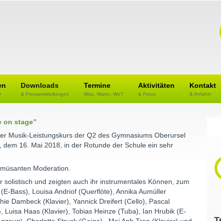
en
Downloads
Termine
Aktivitäten
Kontakt
O
& Pressemitteilungen
Was, Wann, Wo?
& Fotos
& Anfahrt
e on stage”
te der Musik-Leistungskurs der Q2 des Gymnasiums Oberursel
, dem 16. Mai 2018, in der Rotunde der Schule ein sehr
 amüsanten Moderation.
 solistisch und zeigten auch ihr instrumentales Können, zum
(E-Bass), Louisa Andriof (Querflöte), Annika Aumüller
phie Dambeck (Klavier), Yannick Dreifert (Cello), Pascal
, Luisa Haas (Klavier), Tobias Heinze (Tuba), Ian Hrubik (E-
T