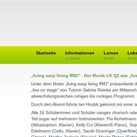
Startseite
Informationen
Lernen
Leb
zur Schule
am GO
am G
„
living easy living fREI” - Der Musik-LK Q2 war
„
liv
Unter dem Motto „living easy living fREI“ präsentier
„live on stage“ von Tutorin Sabine Reinke am Mittwoch
abwechslungsreiches ruhiges bis rockiges Programm.
Durch den Abend führte Ian Hrubik gekonnt mit einer
Alle 16 Schülerinnen und Schüler sangen chorisch oder
Teil sogar auf mehreren Instrumenten: Pia Aichelmann 
(Altsaxophon, Klavier), Kelly Cui (Klavier/E-Piano), So
Edelmann (Cello, Klavier), Sarah Grüninger (Querflöte)