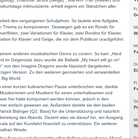
agzeug), Charlotte Struck (Geige) , Mai Anh Tran (Klavier) und
 Geburtstags mitmusizierte, erhielt eigens ein Ständchen aller
Fr
G
Arbeit des vergangenen Schuljahres. So lautete eine Aufgabe,
nem Thema zu komponieren. Deswegen gab es ein Rondo für
Mo
uerflöten, zwei Variationen für Klavier, zwei Rondos für Klavier,
W
riation für Klavier und Geige, die vor dem Publikum uraufgeführt
Mo
F
n einem anderen musikalischen Genre zu covern. So kam „Hard
nd im Gegensatz dazu wurde die Ballade „My heart will go on“
Di
ver“ von den Imagine Dragons wurde klassisch dargeboten,
E
azzigen Version. Zu den weiteren gecoverten und verwandelten
 Big World.
Fr
einer kurzen kulinarischen Pause unterbrochen war, dankte
F
en Musikerinnen und Musikern für einen unterhaltsamen und
war frei hätte komponiert werden können, jedoch in den
So
mmer einfach gewesen sei. Außerdem dankte sie den beiden
P
trick Bidinger (Q2, Bass) für die Unterstützung und natürlich
orbereitung des Abends. Dezent wies sie darauf hin, am Ausgang
Mo
a auf der Kursfahrt finanziell zu unterstützen. Ein weiterer
W
 Jonathan Wrede.