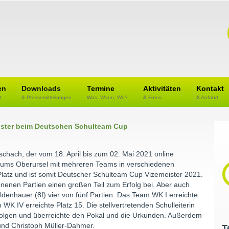
en
Downloads
Termine
Aktivitäten
Kontakt
O
& Pressemitteilungen
Was, Wann, Wo?
& Fotos
& Anfahrt
ister beim Deutschen Schulteam Cup
chach, der vom 18. April bis zum 02. Mai 2021 online
iums Oberursel mit mehreren Teams in verschiedenen
Platz und ist somit Deutscher Schulteam Cup Vizemeister 2021.
nenen Partien einen großen Teil zum Erfolg bei. Aber auch
enhauer (8f) vier von fünf Partien. Das Team WK I erreichte
WK IV erreichte Platz 15. Die stellvertretenden Schulleiterin
Erfolgen und überreichte den Pokal und die Urkunden. Außerdem
nd Christoph Müller-Dahmer.
T