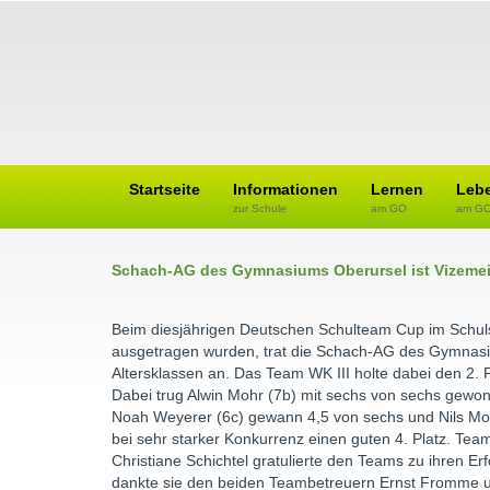
Startseite
Informationen
Lernen
Leb
zur Schule
am GO
am G
Schach-AG des Gymnasiums Oberursel ist Vizeme
Beim diesjährigen Deutschen Schulteam Cup im Schuls
ausgetragen wurden, trat die Schach-AG des Gymnas
Altersklassen an. Das Team WK III holte dabei den 2. 
Dabei trug Alwin Mohr (7b) mit sechs von sechs gewon
Noah Weyerer (6c) gewann 4,5 von sechs und Nils Mold
bei sehr starker Konkurrenz einen guten 4. Platz. Team 
Christiane Schichtel gratulierte den Teams zu ihren 
dankte sie den beiden Teambetreuern Ernst Fromme u