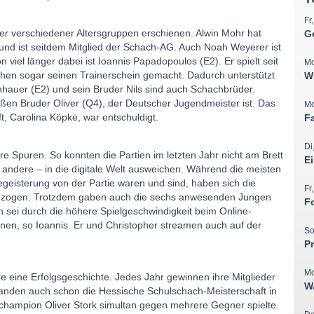
Fr
er verschiedener Altersgruppen erschienen. Alwin Mohr hat
G
 und ist seitdem Mitglied der Schach-AG. Auch Noah Weyerer ist
el länger dabei ist Ioannis Papadopoulos (E2). Er spielt seit
Mo
hen sogar seinen Trainerschein gemacht. Dadurch unterstützt
W
enhauer (E2) und sein Bruder Nils sind auch Schachbrüder.
roßen Bruder Oliver (Q4), der Deutscher Jugendmeister ist. Das
Mo
 Carolina Köpke, war entschuldigt.
F
Di
 Spuren. So konnten die Partien im letzten Jahr nicht am Brett
E
andere – in die digitale Welt ausweichen. Während die meisten
geisterung von der Partie waren und sind, haben sich die
Fr
zogen. Trotzdem gaben auch die sechs anwesenden Jungen
F
h sei durch die höhere Spielgeschwindigkeit beim Online-
hnen, so Ioannis. Er und Christopher streamen auch auf der
So
P
Mo
e eine Erfolgsgeschichte. Jedes Jahr gewinnen ihre Mitglieder
W
anden auch schon die Hessische Schulschach-Meisterschaft in
lchampion Oliver Stork simultan gegen mehrere Gegner spielte.