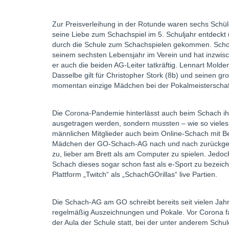
Zur Preisverleihung in der Rotunde waren sechs Schül
seine Liebe zum Schachspiel im 5. Schuljahr entdeckt
durch die Schule zum Schachspielen gekommen. Schon vi
seinem sechsten Lebensjahr im Verein und hat inzwisc
er auch die beiden AG-Leiter tatkräftig. Lennart Mold
Dasselbe gilt für Christopher Stork (8b) und seinen g
momentan einzige Mädchen bei der Pokalmeisterschaft,
Die Corona-Pandemie hinterlässt auch beim Schach ihre
ausgetragen werden, sondern mussten – wie so vieles 
männlichen Mitglieder auch beim Online-Schach mit Be
Mädchen der GO-Schach-AG nach und nach zurückge
zu, lieber am Brett als am Computer zu spielen. Jedoc
Schach dieses sogar schon fast als e-Sport zu bezeic
Plattform „Twitch“ als „SchachGOrillas“ live Partien.
Die Schach-AG am GO schreibt bereits seit vielen Jahr
regelmäßig Auszeichnungen und Pokale. Vor Corona f
der Aula der Schule statt, bei der unter anderem Schu