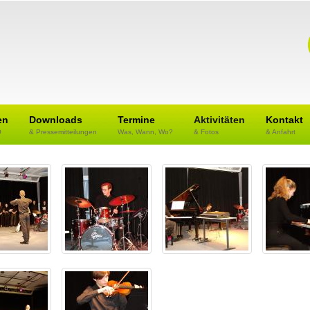
en
Downloads
Termine
Aktivitäten
Kontakt
O
& Pressemitteilungen
Was, Wann, Wo?
& Fotos
& Anfahrt