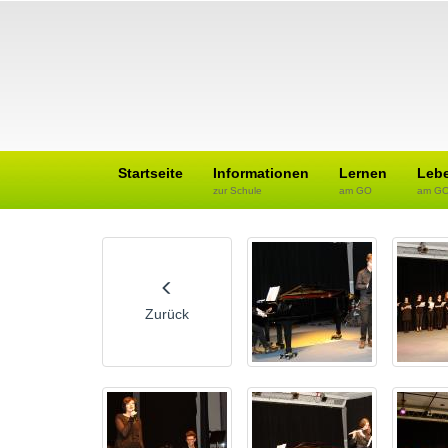
Startseite
Informationen
Lernen
Leb
zur Schule
am GO
am G
Zurück