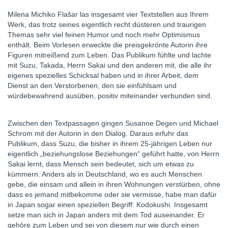
Milena Michiko Flašar las insgesamt vier Textstellen aus Ihrem
Werk, das trotz seines eigentlich recht düsteren und traurigen
Themas sehr viel feinen Humor und noch mehr Optimismus
enthält. Beim Vorlesen erweckte die preisgekrönte Autorin ihre
Figuren mitreißend zum Leben. Das Publikum fühlte und lachte
mit Suzu, Takada, Herrn Sakai und den anderen mit, die alle ihr
eigenes spezielles Schicksal haben und in ihrer Arbeit, dem
Dienst an den Verstorbenen, den sie einfühlsam und
würdebewahrend ausüben, positiv miteinander verbunden sind.
Zwischen den Textpassagen gingen Susanne Degen und Michael
Schrom mit der Autorin in den Dialog. Daraus erfuhr das
Publikum, dass Suzu, die bisher in ihrem 25-jährigen Leben nur
eigentlich „beziehungslose Beziehungen“ geführt hatte, von Herrn
Sakai lernt, dass Mensch sein bedeutet, sich um etwas zu
kümmern. Anders als in Deutschland, wo es auch Menschen
gebe, die einsam und allein in ihren Wohnungen verstürben, ohne
dass es jemand mitbekomme oder sie vermisse, habe man dafür
in Japan sogar einen speziellen Begriff: Kodokushi. Insgesamt
setze man sich in Japan anders mit dem Tod auseinander. Er
gehöre zum Leben und sei von diesem nur wie durch einen