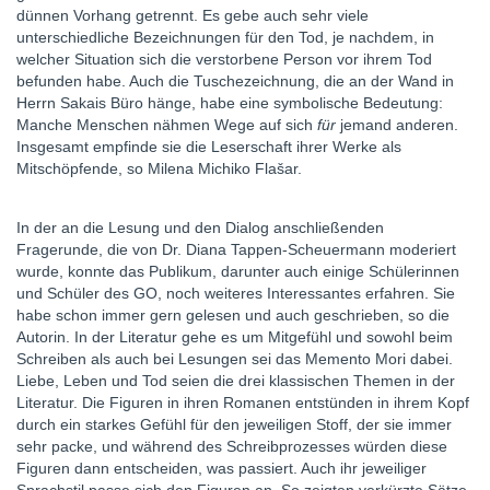
dünnen Vorhang getrennt. Es gebe auch sehr viele
unterschiedliche Bezeichnungen für den Tod, je nachdem, in
welcher Situation sich die verstorbene Person vor ihrem Tod
befunden habe. Auch die Tuschezeichnung, die an der Wand in
Herrn Sakais Büro hänge, habe eine symbolische Bedeutung:
Manche Menschen nähmen Wege auf sich
für
jemand anderen.
Insgesamt empfinde sie die Leserschaft ihrer Werke als
Mitschöpfende, so Milena Michiko Flašar.
In der an die Lesung und den Dialog anschließenden
Fragerunde, die von Dr. Diana Tappen-Scheuermann moderiert
wurde, konnte das Publikum, darunter auch einige Schülerinnen
und Schüler des GO, noch weiteres Interessantes erfahren. Sie
habe schon immer gern gelesen und auch geschrieben, so die
Autorin. In der Literatur gehe es um Mitgefühl und sowohl beim
Schreiben als auch bei Lesungen sei das Memento Mori dabei.
Liebe, Leben und Tod seien die drei klassischen Themen in der
Literatur. Die Figuren in ihren Romanen entstünden in ihrem Kopf
durch ein starkes Gefühl für den jeweiligen Stoff, der sie immer
sehr packe, und während des Schreibprozesses würden diese
Figuren dann entscheiden, was passiert. Auch ihr jeweiliger