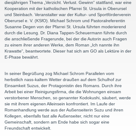
diesjährigen Thema „Verzicht. Verlust. Gewinn“ stattfand, war eine
Kooperation mit der katholischen Pfarrei St. Ursula in Oberursel
und Steinbach. Veranstalter war der Kultur- und Sportförderverein
Oberursel e. V. (KSfO). Michael Schrom und Pastoralreferentin
Susanne Degen von der Pfarrei St. Ursula führten moderierend
durch die Lesung. Dr. Diana Tappen-Scheuermann führte durch
die anschließende Fragerunde, bei der die Autorin auch Fragen
zu einem ihrer anderen Werke, dem Roman „Ich nannte ihn
Krawatte“, beantwortete. Dieser hat sich am GO als Lektüre in der
E-Phase bewährt.
In seiner Begrüßung zog Michael Schrom Parallelen vom
herbstlich nass-kaltem Wetter draußen auf dem Schulhof zur
Einsamkeit Suzus, der Protagonistin des Romans. Durch ihre
Arbeit bei einer Reinigungsfirma, die die Wohnungen einsam
verstorbener Menschen, so genannter Kodokushi, säubert, werde
sie mit ihrem eigenen Alleinsein konfrontiert. Im Laufe der
Romanhandlung werde aus der Außenseiterin Suzu und ihren
Kollegen, ebenfalls fast alle Außenseiter, nicht nur eine
Gemeinschaft, sondern am Ende habe sich sogar eine
Freundschaft entwickelt.